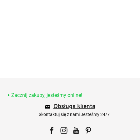
S
t
o
Zacznij zakupy, jesteśmy online!
p
Obsługa klienta
k
a
Skontaktuj się z nami Jesteśmy 24/7
Facebook
Instagram
YouTube
Pinterest