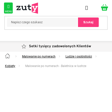
Przejść
do
treści
Szukaj
Setki tysięcy zadowolonych Klientów
Malowanie po numerach
Ludzie i osobistości
Home
Kobiety
Malowanie po numerach - Baletnica w lustrze