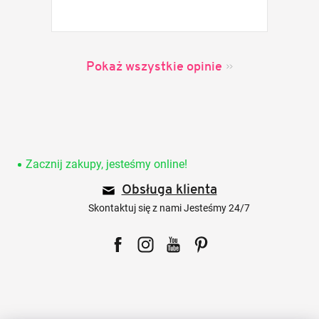
Pokaż wszystkie opinie
S
t
o
Zacznij zakupy, jesteśmy online!
p
Obsługa klienta
k
a
Skontaktuj się z nami Jesteśmy 24/7
Facebook
Instagram
YouTube
Pinterest