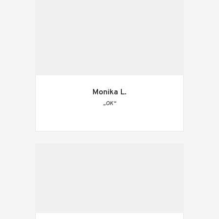
Monika L.
„OK“