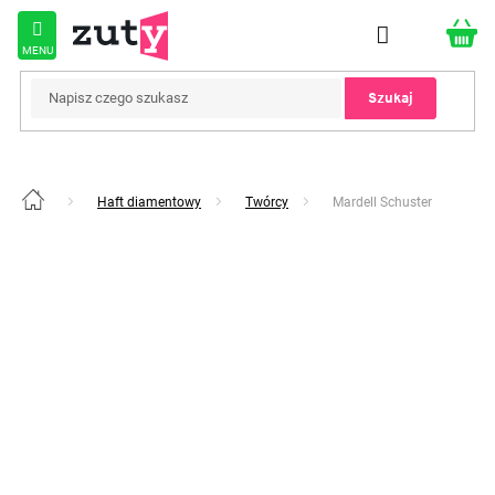
Przejść
do
treści
Szukaj
Haft diamentowy
Twórcy
Mardell Schuster
Home