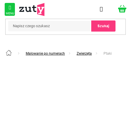
Przejść
do
treści
Szukaj
Malowanie po numerach
Zwierzęta
Ptaki
Home