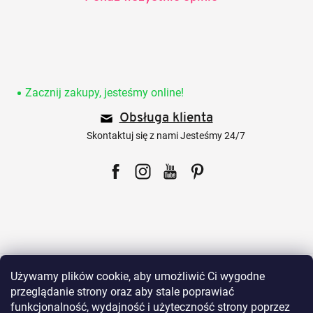
S
t
o
Zacznij zakupy, jesteśmy online!
p
Obsługa klienta
k
a
Skontaktuj się z nami Jesteśmy 24/7
Facebook
Instagram
YouTube
Pinterest
Dla klientów
Używamy plików cookie, aby umożliwić Ci wygodne
przeglądanie strony oraz aby stale poprawiać
funkcjonalność, wydajność i użyteczność strony poprzez