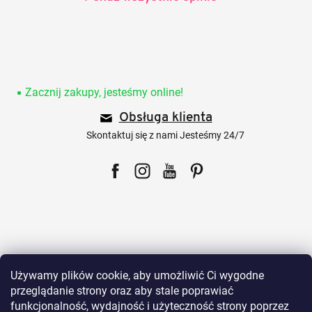
S
t
o
Zacznij zakupy, jesteśmy online!
p
Obsługa klienta
k
a
Skontaktuj się z nami Jesteśmy 24/7
Facebook
Instagram
YouTube
Pinterest
Dla klientów
Używamy plików cookie, aby umożliwić Ci wygodne
przeglądanie strony oraz aby stale poprawiać
funkcjonalność, wydajność i użyteczność strony poprzez