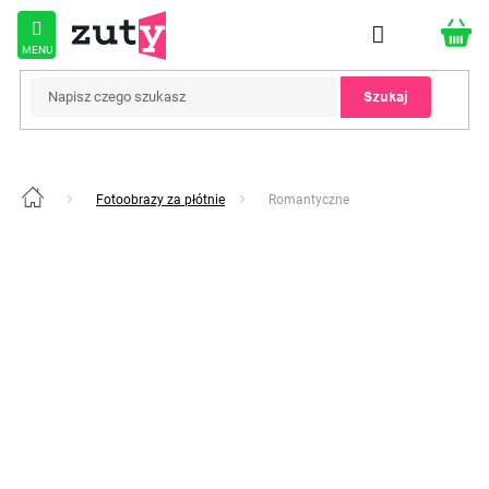
Przejść
do
treści
Szukaj
Fotoobrazy za płótnie
Romantyczne
Home