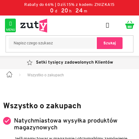
Przejść
Rabaty do 66% | Dziś 15% z kodem: ZNIZKA15
do
0
20
24
d
h
m
treści
Szukaj
Setki tysięcy zadowolonych Klientów
Wszystko o zakupach
Home
L
i
s
t
Wszystko o zakupach
a
a
Natychmiastowa wysyłka produktów
r
magazynowych
t
y
Jeśli mamy towar w magazynie i otrzymaliśmy zamówienie