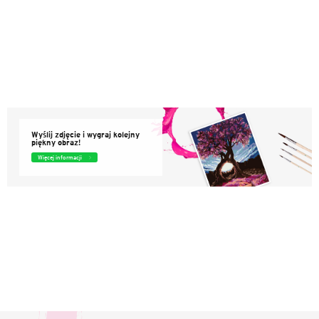
r
o
l
k
i
l
i
s
t
y
Wyślij zdjęcie i wygraj kolejny
piękny obraz!
Więcej informacji
S