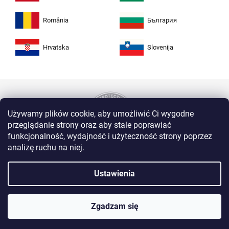
România
България
Hrvatska
Slovenija
Używamy plików cookie, aby umożliwić Ci wygodne
przeglądanie strony oraz aby stale poprawiać
funkcjonalność, wydajność i użyteczność strony poprzez
analizę ruchu na niej.
Kupuj w Zuta bezpiecznie i bez obaw. Dzięki
protokołowi HTTPS Twoje dane osobiste są
Ustawienia
całkowicie bezpieczne. Wszystkie informacje
między przeglądarką a serwerem są przesyłane
w postaci zaszyfrowanej.
Zgadzam się
Copyright 2020 - 2026 Zuty Malowanie po numerach. Wszystkie prawa
zastrzeżone.