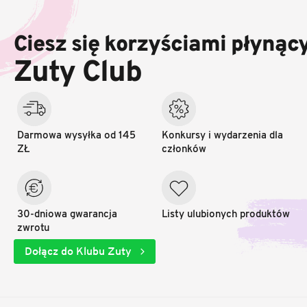
t
o
Ciesz się korzyściami płynąc
p
k
Zuty Club
a
Darmowa wysyłka od 145
Konkursy i wydarzenia dla
ZŁ
członków
30-dniowa gwarancja
Listy ulubionych produktów
zwrotu
Dołącz do Klubu Zuty