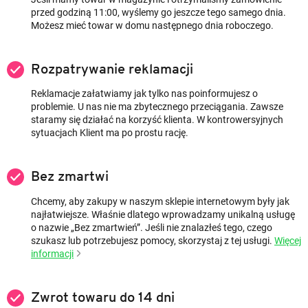
k
przed godziną 11:00, wyślemy go jeszcze tego samego dnia. ​
Możesz mieć towar w domu następnego dnia roboczego.
u
ł
ó
Rozpatrywanie reklamacji
w
Reklamacje załatwiamy jak tylko nas poinformujesz o
problemie. U nas nie ma zbytecznego przeciągania. Zawsze
staramy się działać na korzyść klienta. W kontrowersyjnych
sytuacjach Klient ma po prostu rację.
Bez zmartwi
Chcemy, aby zakupy w naszym sklepie internetowym były jak
najłatwiejsze. Właśnie dlatego wprowadzamy unikalną usługę
o nazwie „Bez ​zmartwień​”. Jeśli nie znalazłeś tego, czego
szukasz lub potrzebujesz pomocy, skorzystaj z tej usługi.
Więcej
informacji
Zwrot towaru do 14 dni