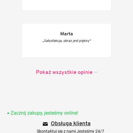
Marta
„Satysfakcja, obraz jest piękny“
Pokaż wszystkie opinie
S
t
o
Zacznij zakupy, jesteśmy online!
p
Obsługa klienta
k
a
Skontaktuj się z nami Jesteśmy 24/7