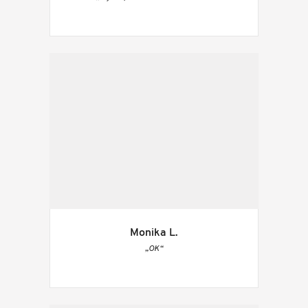
Monika L.
„OK“