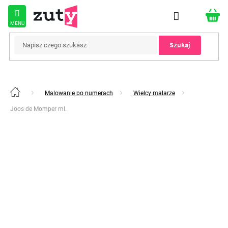
Przejść
do
treści
Szukaj
Malowanie po numerach
Wielcy malarze
Home
Joos de Momper ml.