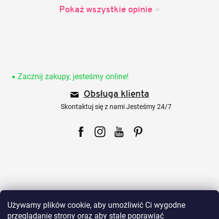
Pokaż wszystkie opinie
S
t
o
Zacznij zakupy, jesteśmy online!
p
Obsługa klienta
k
a
Skontaktuj się z nami Jesteśmy 24/7
Facebook
Instagram
YouTube
Pinterest
Dla klientów
Używamy plików cookie, aby umożliwić Ci wygodne
przeglądanie strony oraz aby stale poprawiać