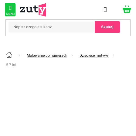
Przejść
do
treści
Szukaj
Malowanie po numerach
Dziecięce motywy
Home
5-7 lat