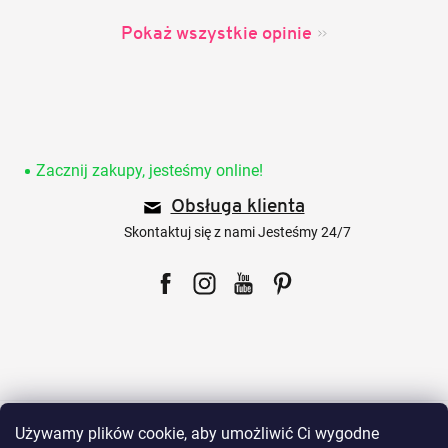
Pokaż wszystkie opinie
S
t
o
Zacznij zakupy, jesteśmy online!
p
Obsługa klienta
k
a
Skontaktuj się z nami Jesteśmy 24/7
Facebook
Instagram
YouTube
Pinterest
Dla klientów
Używamy plików cookie, aby umożliwić Ci wygodne