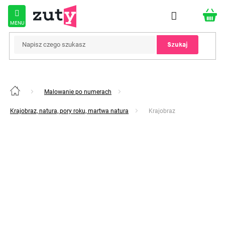
Przejść
do
treści
Szukaj
Malowanie po numerach
Home
Krajobraz, natura, pory roku, martwa natura
Krajobraz