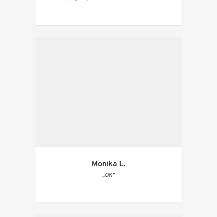
Monika L.
„OK“