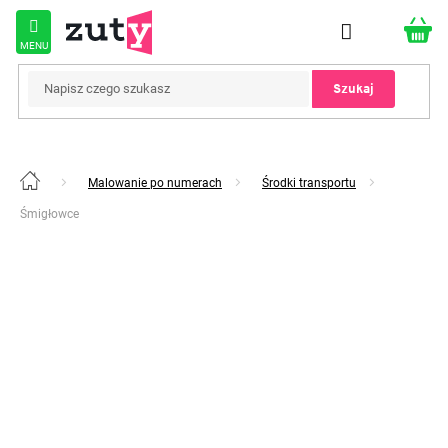
Przejść
do
treści
Szukaj
Malowanie po numerach
Środki transportu
Home
Śmigłowce