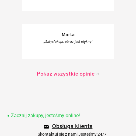
Marta
„Satysfakcja, obraz jest piękny“
Pokaż wszystkie opinie
S
t
o
Zacznij zakupy, jesteśmy online!
p
Obsługa klienta
k
a
Skontaktuj się z nami Jesteśmy 24/7