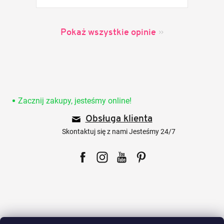
Pokaż wszystkie opinie
S
t
o
Zacznij zakupy, jesteśmy online!
p
Obsługa klienta
k
a
Skontaktuj się z nami Jesteśmy 24/7
Facebook
Instagram
YouTube
Pinterest