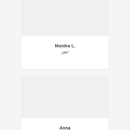
Monika L.
„OK“
Anna