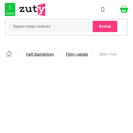
Przejść
do
treści
Szukaj
Haft diamentowy
Filmy i seriale
Baby Yoda
Home