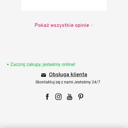
Pokaż wszystkie opinie
S
t
o
Zacznij zakupy, jesteśmy online!
p
Obsługa klienta
k
a
Skontaktuj się z nami Jesteśmy 24/7
Facebook
Instagram
YouTube
Pinterest