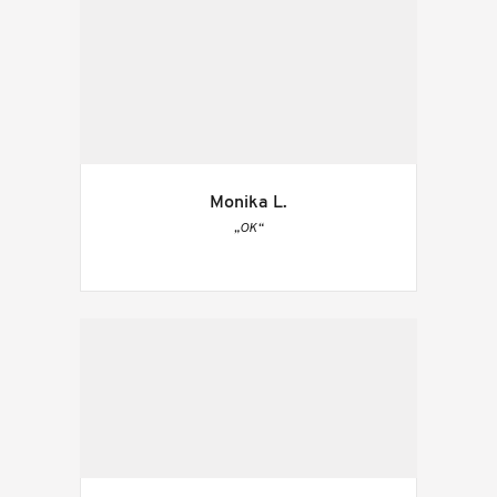
Monika L.
„OK“