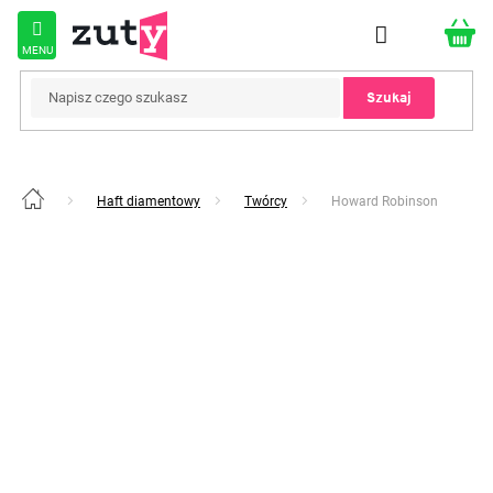
Przejść
do
treści
Szukaj
Haft diamentowy
Twórcy
Howard Robinson
Home