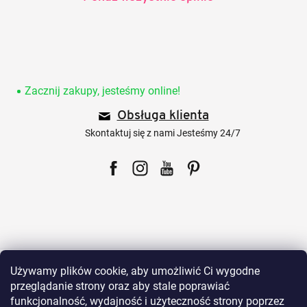
S
t
o
Zacznij zakupy, jesteśmy online!
p
Obsługa klienta
k
a
Skontaktuj się z nami Jesteśmy 24/7
Facebook
Instagram
YouTube
Pinterest
Dla klientów
Używamy plików cookie, aby umożliwić Ci wygodne
przeglądanie strony oraz aby stale poprawiać
funkcjonalność, wydajność i użyteczność strony poprzez