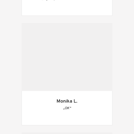
Monika L.
„OK“