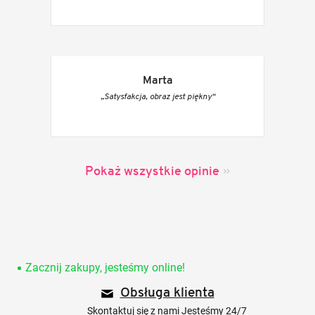
Marta
„Satysfakcja, obraz jest piękny“
Pokaż wszystkie opinie
S
t
o
Zacznij zakupy, jesteśmy online!
p
Obsługa klienta
k
a
Skontaktuj się z nami Jesteśmy 24/7