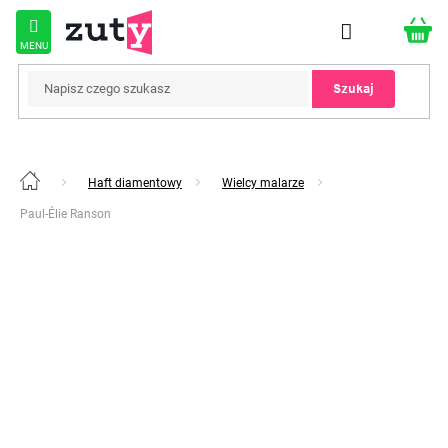
Przejść
do
treści
Szukaj
Haft diamentowy
Wielcy malarze
Home
Paul-Élie Ranson