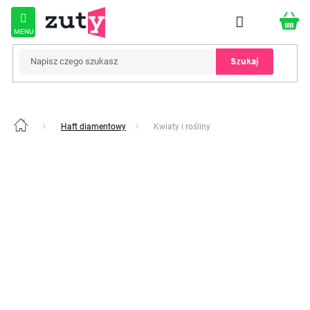
Przejść
do
treści
Szukaj
Haft diamentowy
Kwiaty i rośliny
Home