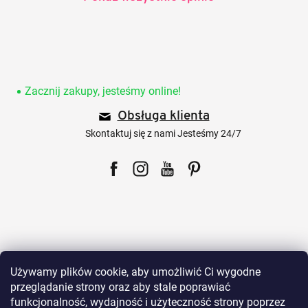
S
t
o
Zacznij zakupy, jesteśmy online!
p
Obsługa klienta
k
a
Skontaktuj się z nami Jesteśmy 24/7
Facebook
Instagram
YouTube
Pinterest
Dla klientów
Używamy plików cookie, aby umożliwić Ci wygodne
przeglądanie strony oraz aby stale poprawiać
funkcjonalność, wydajność i użyteczność strony poprzez