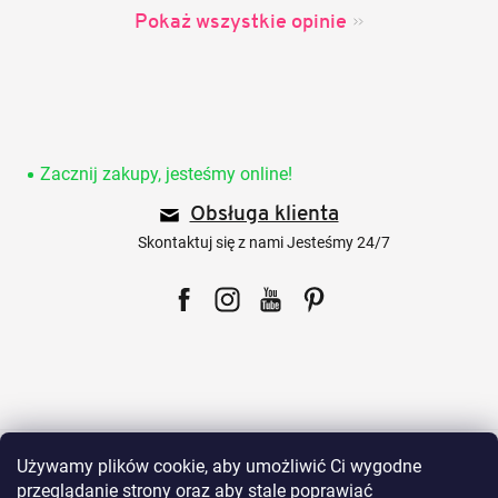
Pokaż wszystkie opinie
S
t
o
Zacznij zakupy, jesteśmy online!
p
Obsługa klienta
k
a
Skontaktuj się z nami Jesteśmy 24/7
Facebook
Instagram
YouTube
Pinterest
Dla klientów
Używamy plików cookie, aby umożliwić Ci wygodne
przeglądanie strony oraz aby stale poprawiać