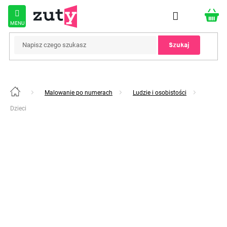
Przejść
do
treści
Szukaj
Malowanie po numerach
Ludzie i osobistości
Home
Dzieci