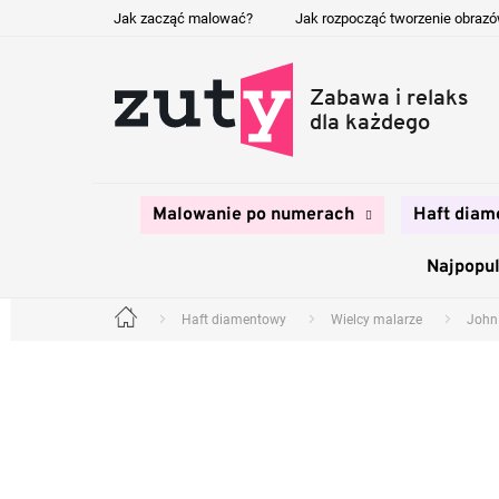
Przejść
Jak zacząć malować?
Jak rozpocząć tworzenie obraz
do
treści
Malowanie po numerach
Haft diam
Najpopul
Haft diamentowy
Wielcy malarze
John
Home