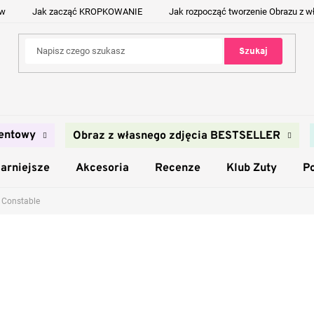
ów
Jak zacząć KROPKOWANIE
Jak rozpocząć tworzenie Obrazu z w
Szukaj
entowy
Obraz z własnego zdjęcia BESTSELLER
arniejsze
Akcesoria
Recenze
Klub Zuty
P
 Constable