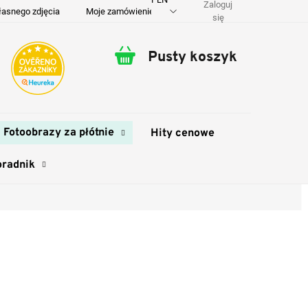
Zaloguj
łasnego zdjęcia
Moje zamówienie
O nas
Dostawa i płatność
się
Pusty koszyk
Koszyk
Fotoobrazy za płótnie
Hity cenowe
oradnik