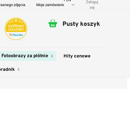
Zaloguj
łasnego zdjęcia
Moje zamówienie
O nas
Dostawa i płatność
się
Pusty koszyk
Koszyk
Fotoobrazy za płótnie
Hity cenowe
oradnik