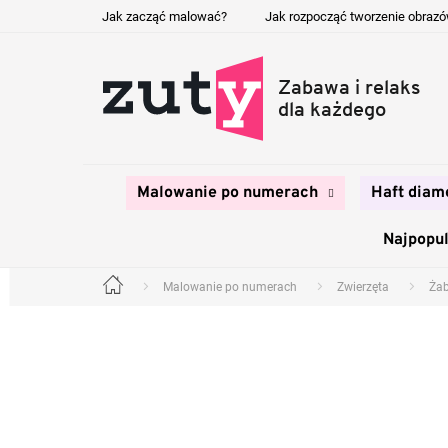
Przejść
Jak zacząć malować?
Jak rozpocząć tworzenie obraz
do
treści
Malowanie po numerach
Haft diam
Najpopul
Malowanie po numerach
Zwierzęta
Ża
Home