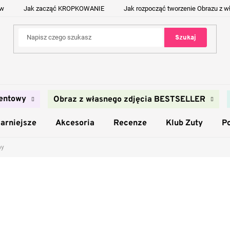
ów
Jak zacząć KROPKOWANIE
Jak rozpocząć tworzenie Obrazu z w
Szukaj
entowy
Obraz z własnego zdjęcia BESTSELLER
arniejsze
Akcesoria
Recenze
Klub Zuty
P
by