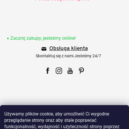
S
t
o
Zacznij zakupy, jesteśmy online!
p
Obsługa klienta
k
a
Skontaktuj się z nami Jesteśmy 24/7
Facebook
Instagram
YouTube
Pinterest
Dla klientów
Używamy plików cookie, aby umożliwić Ci wygodne
przeglądanie strony oraz aby stale poprawiać
funkcjonalność, wydajność i użyteczność strony poprzez