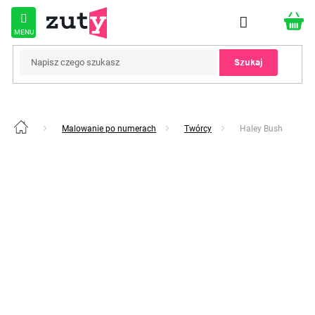
Przejść
do
treści
Szukaj
Malowanie po numerach
Twórcy
Haley Bush
Home