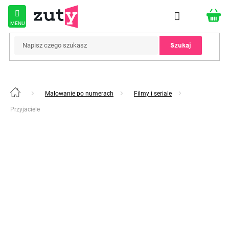
Przejść
do
treści
Szukaj
Malowanie po numerach
Filmy i seriale
Home
Przyjaciele