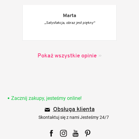
Marta
„Satysfakcja, obraz jest piękny“
Pokaż wszystkie opinie
S
t
o
Zacznij zakupy, jesteśmy online!
p
Obsługa klienta
k
a
Skontaktuj się z nami Jesteśmy 24/7