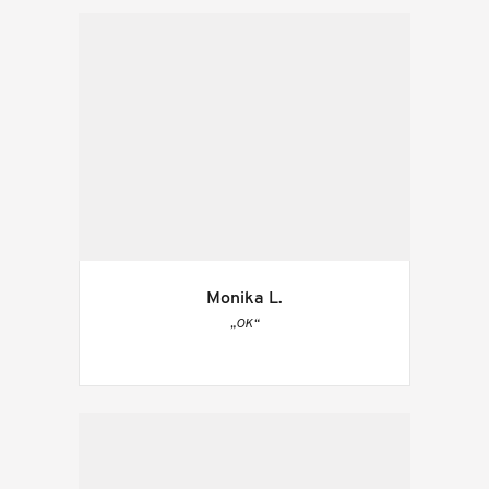
Monika L.
„OK“