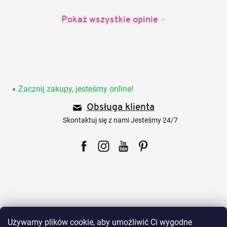
Pokaż wszystkie opinie
S
t
o
Zacznij zakupy, jesteśmy online!
p
Obsługa klienta
k
a
Skontaktuj się z nami Jesteśmy 24/7
Facebook
Instagram
YouTube
Pinterest
Dla klientów
Używamy plików cookie, aby umożliwić Ci wygodne