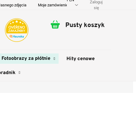
Zaloguj
łasnego zdjęcia
Moje zamówienie
O nas
Dostawa i płatność
się
Pusty koszyk
Koszyk
Fotoobrazy za płótnie
Hity cenowe
oradnik