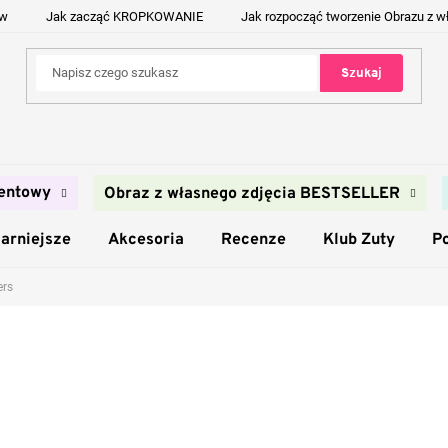
ów
Jak zacząć KROPKOWANIE
Jak rozpocząć tworzenie Obrazu z w
Szukaj
entowy
Obraz z własnego zdjęcia BESTSELLER
arniejsze
Akcesoria
Recenze
Klub Zuty
P
ers