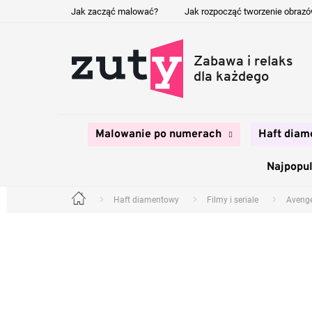
Przejść
Jak zacząć malować?
Jak rozpocząć tworzenie obraz
do
treści
Malowanie po numerach
Haft diam
Najpopul
Haft diamentowy
Filmy i seriale
Aveng
Home