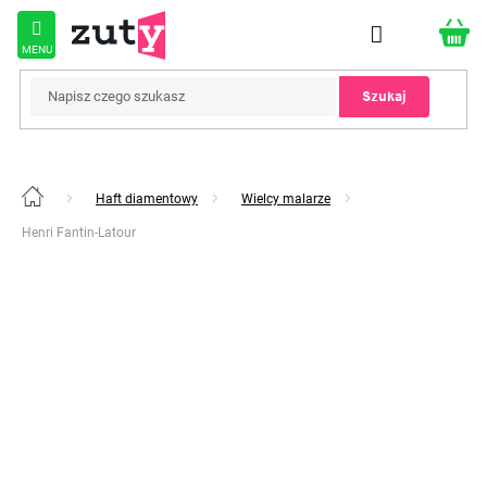
Przejść
do
treści
Szukaj
Haft diamentowy
Wielcy malarze
Home
Henri Fantin-Latour