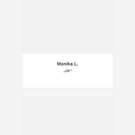
Monika L.
„OK“