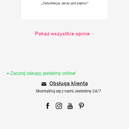
„Satysfakcja, obraz jest piękny“
Pokaż wszystkie opinie
S
t
o
Zacznij zakupy, jesteśmy online!
p
Obsługa klienta
k
a
Skontaktuj się z nami Jesteśmy 24/7
Facebook
Instagram
YouTube
Pinterest