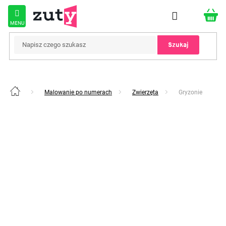
Przejść
do
treści
Szukaj
Malowanie po numerach
Zwierzęta
Gryzonie
Home