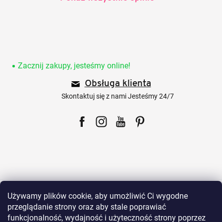
S
t
o
Zacznij zakupy, jesteśmy online!
p
Obsługa klienta
k
a
Skontaktuj się z nami Jesteśmy 24/7
Facebook
Instagram
YouTube
Pinterest
Dla klientów
Używamy plików cookie, aby umożliwić Ci wygodne
przeglądanie strony oraz aby stale poprawiać
funkcjonalność, wydajność i użyteczność strony poprzez