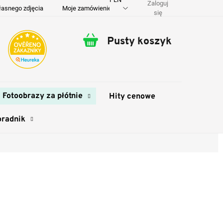
Zaloguj
łasnego zdjęcia
Moje zamówienie
O nas
Dostawa i płatność
się
Pusty koszyk
Koszyk
Fotoobrazy za płótnie
Hity cenowe
oradnik