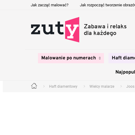
Przejść
Jak zacząć malować?
Jak rozpocząć tworzenie obraz
do
treści
Malowanie po numerach
Haft diam
Najpopul
Haft diamentowy
Wielcy malarze
Joos
Home