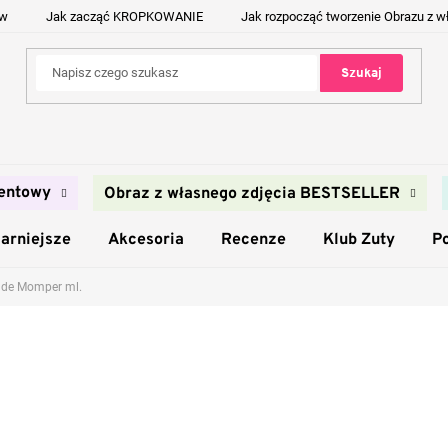
ów
Jak zacząć KROPKOWANIE
Jak rozpocząć tworzenie Obrazu z w
Szukaj
entowy
Obraz z własnego zdjęcia BESTSELLER
arniejsze
Akcesoria
Recenze
Klub Zuty
P
 de Momper ml.