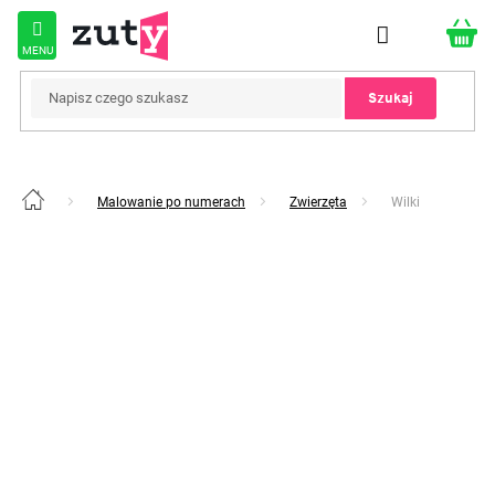
Przejść
do
treści
Szukaj
Malowanie po numerach
Zwierzęta
Wilki
Home