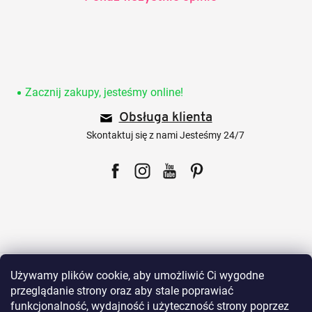
S
t
o
Zacznij zakupy, jesteśmy online!
p
Obsługa klienta
k
a
Skontaktuj się z nami Jesteśmy 24/7
Facebook
Instagram
YouTube
Pinterest
Dla klientów
Używamy plików cookie, aby umożliwić Ci wygodne
przeglądanie strony oraz aby stale poprawiać
funkcjonalność, wydajność i użyteczność strony poprzez