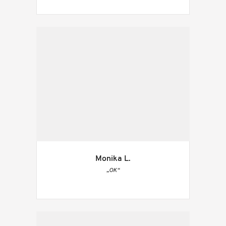
Monika L.
„OK“