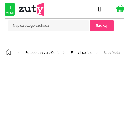
Przejść
do
treści
Szukaj
Fotoobrazy za płótnie
Filmy i seriale
Baby Yoda
Home