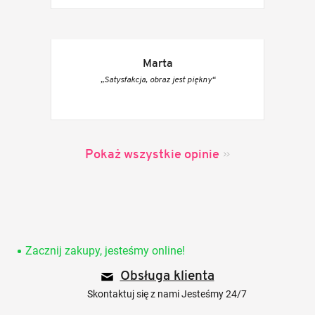
Marta
„Satysfakcja, obraz jest piękny“
Pokaż wszystkie opinie
S
t
o
Zacznij zakupy, jesteśmy online!
p
Obsługa klienta
k
a
Skontaktuj się z nami Jesteśmy 24/7