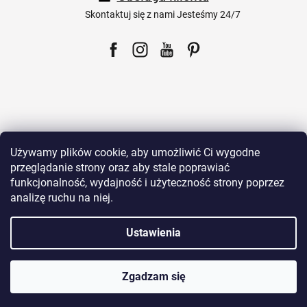
k
a
Skontaktuj się z nami Jesteśmy 24/7
Facebook
Instagram
YouTube
Pinterest
Dla klientów
Używamy plików cookie, aby umożliwić Ci wygodne
przeglądanie strony oraz aby stale poprawiać
funkcjonalność, wydajność i użyteczność strony poprzez
Wszystko o zakupach
analizę ruchu na niej.
Ustawienia
Nasze produkty
Zgadzam się
O Sklepie