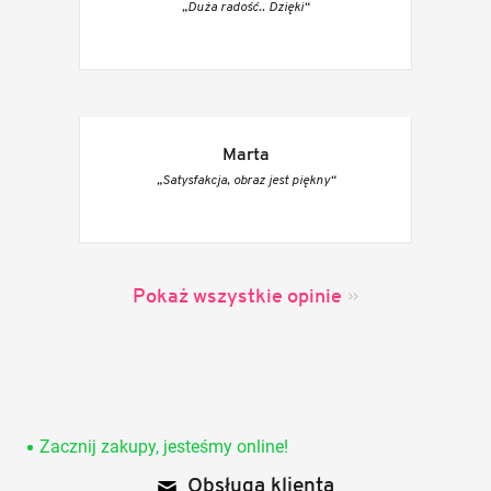
„Duża radość.. Dzięki“
Marta
„Satysfakcja, obraz jest piękny“
Pokaż wszystkie opinie
S
t
o
Zacznij zakupy, jesteśmy online!
p
Obsługa klienta