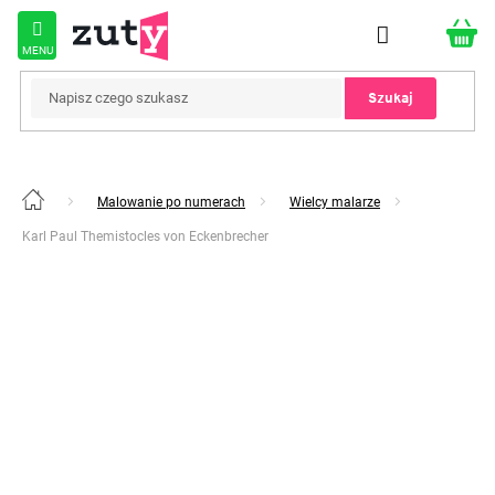
Przejść
do
treści
Szukaj
Malowanie po numerach
Wielcy malarze
Home
Karl Paul Themistocles von Eckenbrecher