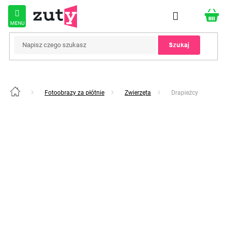
Przejść
do
treści
Szukaj
Fotoobrazy za płótnie
Zwierzęta
Drapieżcy
Home