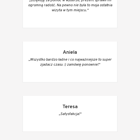
„Dziękuję za pomoc w wyborze, prezent sprawił mi
ogromną radość. Na pewno nie była to moja ostatnia
wizyta w tym miejscu.“
Aniela
„Wszystko bardzo ładne i co najważniejsze to super
zjadacz czasu :) zamówię ponownie!“
Teresa
„Satysfakcja!“