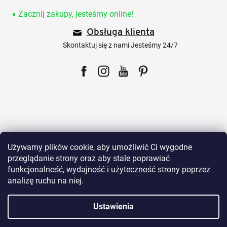
t
o
Zacznij zakupy, jesteśmy online!
p
Obsługa klienta
k
a
Skontaktuj się z nami Jesteśmy 24/7
Facebook
Instagram
YouTube
Pinterest
Dla klientów
Używamy plików cookie, aby umożliwić Ci wygodne
przeglądanie strony oraz aby stale poprawiać
funkcjonalność, wydajność i użyteczność strony poprzez
Wszystko o zakupach
analizę ruchu na niej.
Ustawienia
Nasze produkty