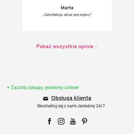
Marta
„Satysfakcja, obraz jest piękny“
Pokaż wszystkie opinie
S
t
o
Zacznij zakupy, jesteśmy online!
p
Obsługa klienta
k
a
Skontaktuj się z nami Jesteśmy 24/7
Facebook
Instagram
YouTube
Pinterest