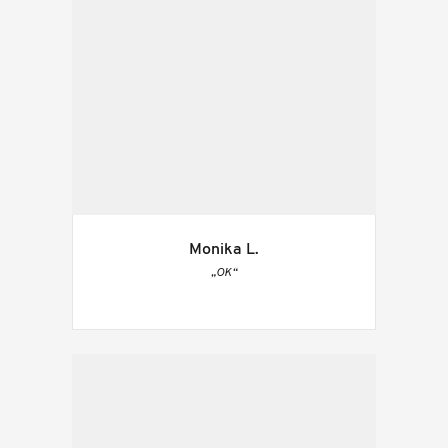
Monika L.
„OK“