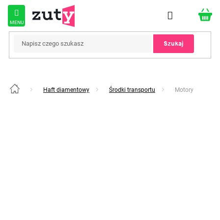
Przejść
do
treści
Szukaj
Haft diamentowy
Środki transportu
Motory
Home