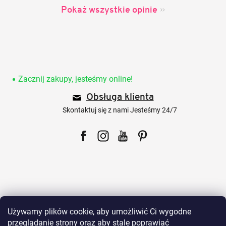
Pokaż wszystkie opinie
S
t
o
Zacznij zakupy, jesteśmy online!
p
Obsługa klienta
k
a
Skontaktuj się z nami Jesteśmy 24/7
Facebook
Instagram
YouTube
Pinterest
Dla klientów
Używamy plików cookie, aby umożliwić Ci wygodne
przeglądanie strony oraz aby stale poprawiać