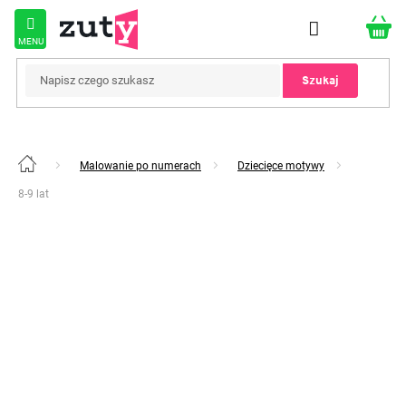
Przejść
do
treści
Szukaj
Malowanie po numerach
Dziecięce motywy
Home
8-9 lat