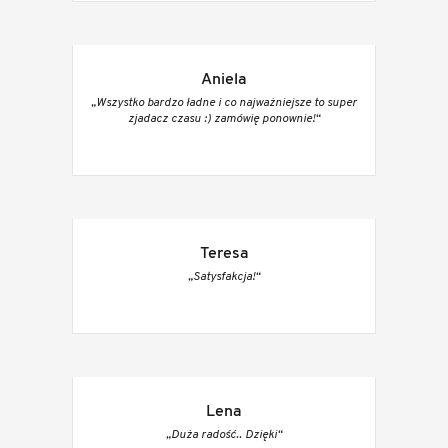
Aniela
„Wszystko bardzo ładne i co najważniejsze to super
zjadacz czasu :) zamówię ponownie!“
Teresa
„Satysfakcja!“
Lena
„Duża radość.. Dzięki“