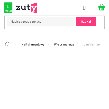
Przejść
do
treści
Szukaj
Haft diamentowy
Wielcy malarze
Jan Vermeer
Home