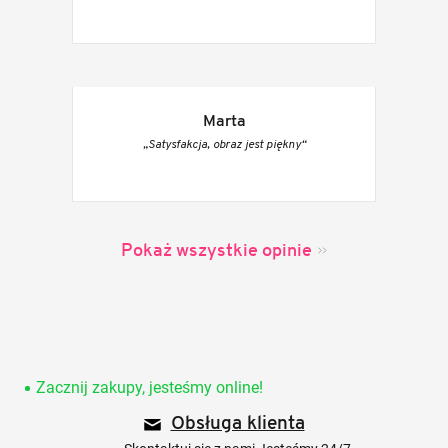
Marta
„Satysfakcja, obraz jest piękny“
Pokaż wszystkie opinie
S
t
o
Zacznij zakupy, jesteśmy online!
p
Obsługa klienta
k