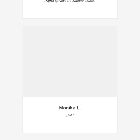
„Fajna sprawa na zabicie czasu.“
Monika L.
„OK“