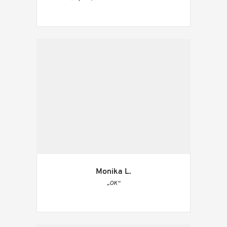
Monika L.
„OK“