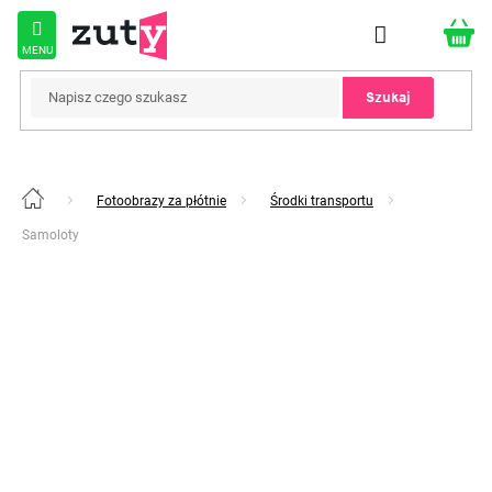
Przejść
do
treści
Szukaj
Fotoobrazy za płótnie
Środki transportu
Home
Samoloty