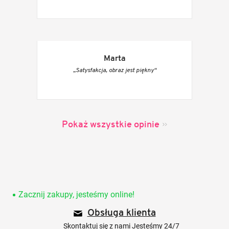
Marta
„Satysfakcja, obraz jest piękny“
Pokaż wszystkie opinie
S
t
o
Zacznij zakupy, jesteśmy online!
p
Obsługa klienta
k
a
Skontaktuj się z nami Jesteśmy 24/7