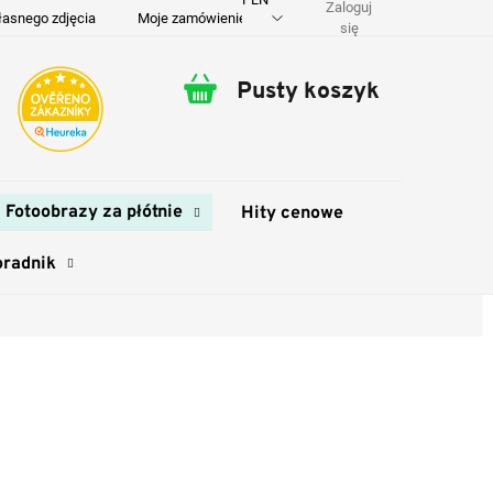
Zaloguj
łasnego zdjęcia
Moje zamówienie
O nas
Dostawa i płatność
się
Pusty koszyk
Koszyk
Fotoobrazy za płótnie
Hity cenowe
oradnik