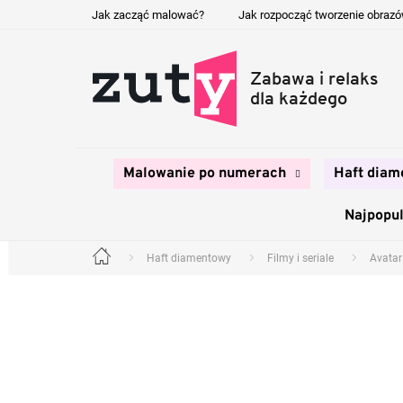
Przejść
Jak zacząć malować?
Jak rozpocząć tworzenie obraz
do
treści
Malowanie po numerach
Haft diam
Najpopul
Haft diamentowy
Filmy i seriale
Avatar
Home