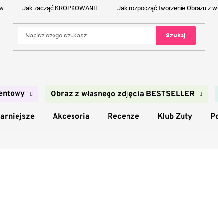
ów
Jak zacząć KROPKOWANIE
Jak rozpocząć tworzenie Obrazu z w
Szukaj
entowy
Obraz z własnego zdjęcia BESTSELLER
arniejsze
Akcesoria
Recenze
Klub Zuty
P