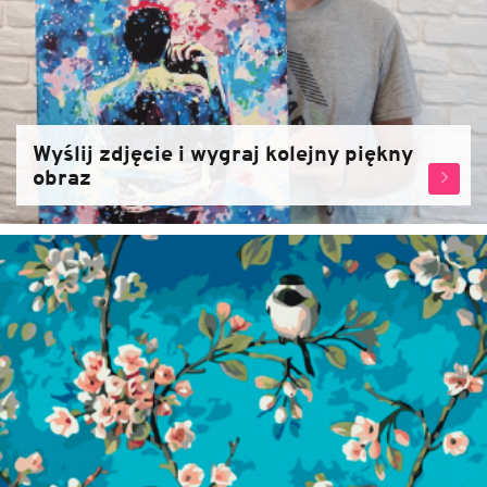
Wyślij zdjęcie i wygraj kolejny piękny
obraz
Zjistět
více