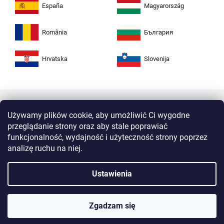
España
Magyarország
România
България
Hrvatska
Slovenija
Używamy plików cookie, aby umożliwić Ci wygodne
przeglądanie strony oraz aby stale poprawiać
funkcjonalność, wydajność i użyteczność strony poprzez
analizę ruchu na niej.
Kupuj w Zuta bezpiecznie i bez obaw. Dzięki
Ustawienia
protokołowi HTTPS Twoje dane osobiste są
całkowicie bezpieczne. Wszystkie informacje
między przeglądarką a serwerem są przesyłane
w postaci zaszyfrowanej.
Zgadzam się