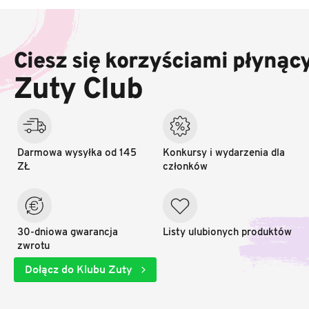
S
t
o
Ciesz się korzyściami płynąc
p
k
Zuty Club
a
Darmowa wysyłka od 145
Konkursy i wydarzenia dla
ZŁ
członków
30-dniowa gwarancja
Listy ulubionych produktów
zwrotu
Dołącz do Klubu Zuty