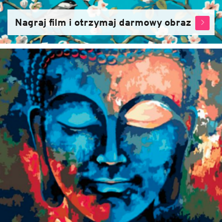
Nagraj film i otrzymaj darmowy obraz
Zjistět
více