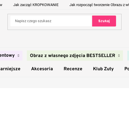
ów
Jak zacząć KROPKOWANIE
Jak rozpocząć tworzenie Obrazu z w
Szukaj
entowy
Obraz z własnego zdjęcia BESTSELLER
arniejsze
Akcesoria
Recenze
Klub Zuty
P