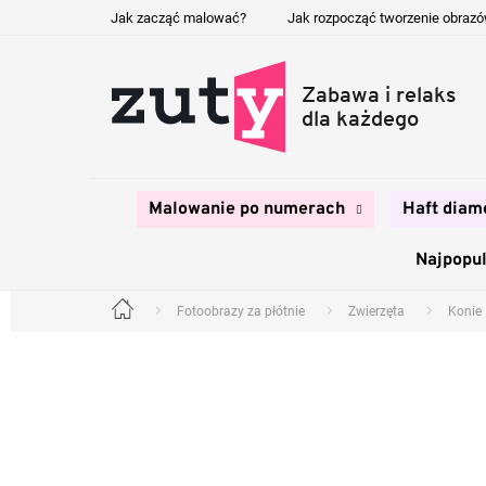
Przejść
Jak zacząć malować?
Jak rozpocząć tworzenie obraz
do
treści
Malowanie po numerach
Haft diam
Najpopul
Fotoobrazy za płótnie
Zwierzęta
Konie
Home