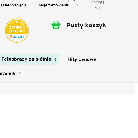
Zaloguj
łasnego zdjęcia
Moje zamówienie
O nas
Dostawa i płatność
się
Pusty koszyk
Koszyk
Fotoobrazy za płótnie
Hity cenowe
oradnik