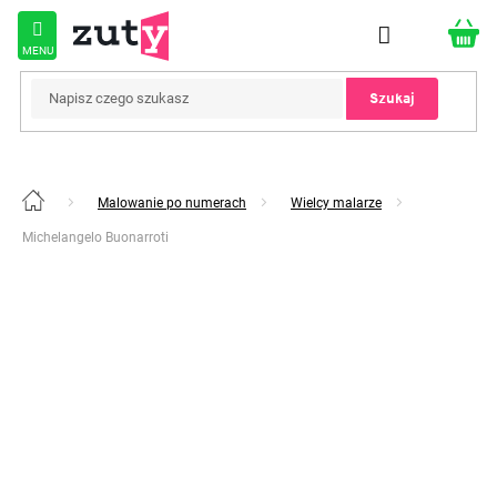
Przejść
do
treści
Szukaj
Malowanie po numerach
Wielcy malarze
Home
Michelangelo Buonarroti