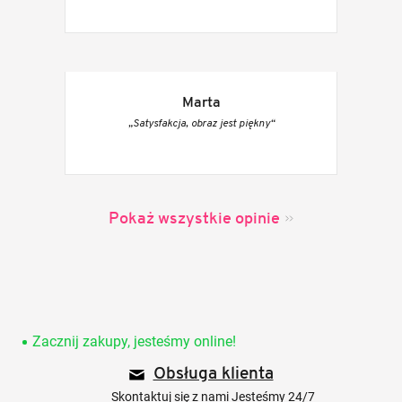
Marta
„Satysfakcja, obraz jest piękny“
Pokaż wszystkie opinie
S
t
o
Zacznij zakupy, jesteśmy online!
p
Obsługa klienta
k
a
Skontaktuj się z nami Jesteśmy 24/7