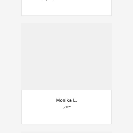
Monika L.
„OK“