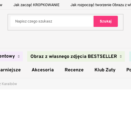
ów
Jak zacząć KROPKOWANIE
Jak rozpocząć tworzenie Obrazu z w
Szukaj
entowy
Obraz z własnego zdjęcia BESTSELLER
arniejsze
Akcesoria
Recenze
Klub Zuty
P
 z Karaibów