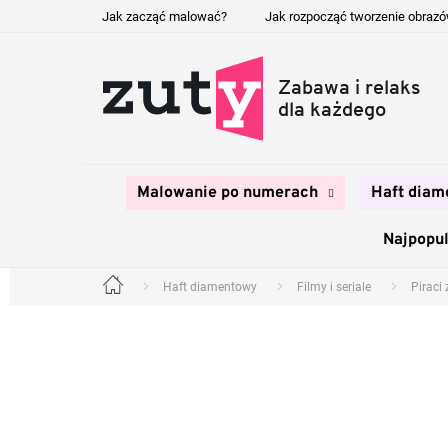
Przejść
Jak zacząć malować?
Jak rozpocząć tworzenie obraz
do
treści
Malowanie po numerach
Haft diam
Najpopul
Haft diamentowy
Filmy i seriale
Piraci
Home