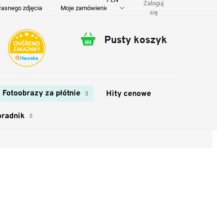
Zaloguj
łasnego zdjęcia
Moje zamówienie
O nas
Dostawa i płatność
się
Pusty koszyk
Koszyk
Fotoobrazy za płótnie
Hity cenowe
oradnik