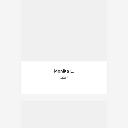
Monika L.
„OK“