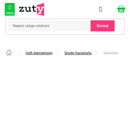
Przejść
do
treści
Szukaj
Haft diamentowy
Środki transportu
Samoloty
Home