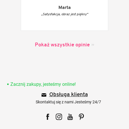
Marta
„Satysfakcja, obraz jest piękny“
Pokaż wszystkie opinie
S
t
o
Zacznij zakupy, jesteśmy online!
p
Obsługa klienta
k
a
Skontaktuj się z nami Jesteśmy 24/7
Facebook
Instagram
YouTube
Pinterest