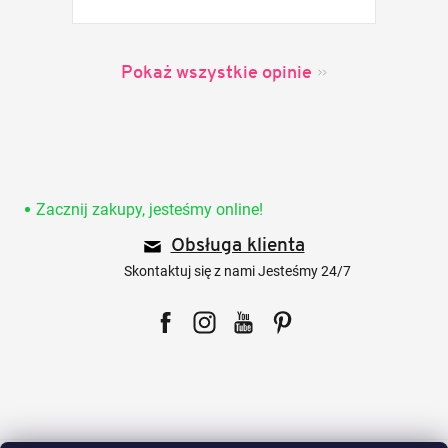
Pokaż wszystkie opinie
S
t
o
Zacznij zakupy, jesteśmy online!
p
Obsługa klienta
k
a
Skontaktuj się z nami Jesteśmy 24/7
Facebook
Instagram
YouTube
Pinterest