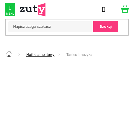
Przejść
do
treści
Szukaj
Haft diamentowy
Taniec i muzyka
Home