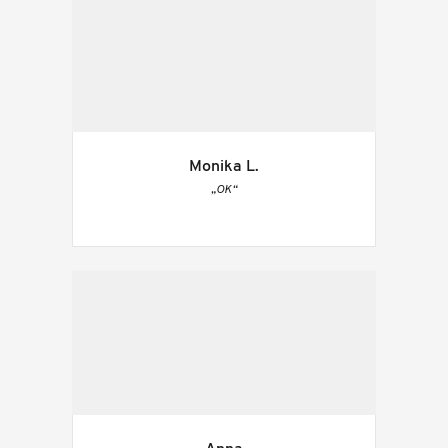
Monika L.
„OK“