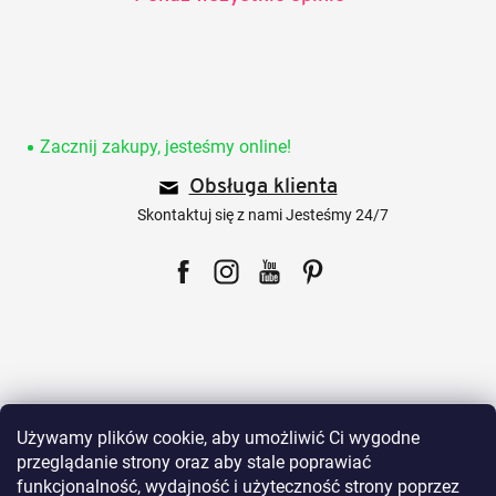
S
t
o
Zacznij zakupy, jesteśmy online!
p
Obsługa klienta
k
a
Skontaktuj się z nami Jesteśmy 24/7
Facebook
Instagram
YouTube
Pinterest
Dla klientów
Używamy plików cookie, aby umożliwić Ci wygodne
przeglądanie strony oraz aby stale poprawiać
funkcjonalność, wydajność i użyteczność strony poprzez