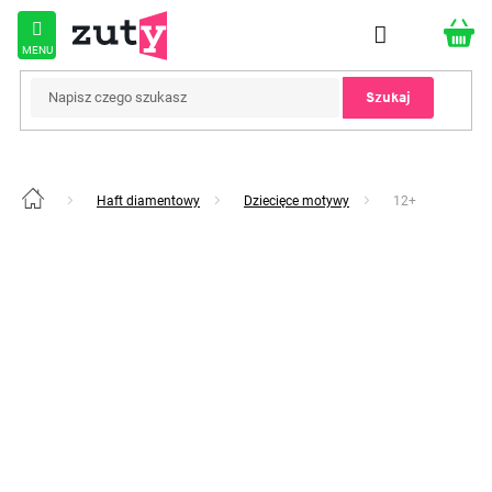
Przejść
do
treści
Szukaj
Haft diamentowy
Dziecięce motywy
12+
Home