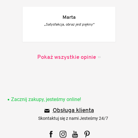
Marta
„Satysfakcja, obraz jest piękny“
Pokaż wszystkie opinie
S
t
o
Zacznij zakupy, jesteśmy online!
p
Obsługa klienta
k
a
Skontaktuj się z nami Jesteśmy 24/7