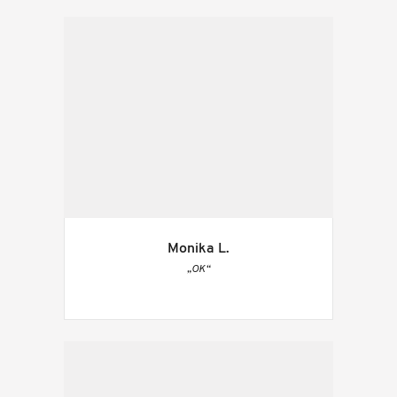
Monika L.
„OK“