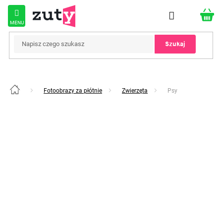
Przejść
do
treści
Szukaj
Fotoobrazy za płótnie
Zwierzęta
Psy
Home