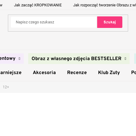
ów
Jak zacząć KROPKOWANIE
Jak rozpocząć tworzenie Obrazu z w
Szukaj
entowy
Obraz z własnego zdjęcia BESTSELLER
arniejsze
Akcesoria
Recenze
Klub Zuty
P
12+