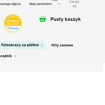
Zaloguj
łasnego zdjęcia
Moje zamówienie
O nas
Dostawa i płatność
się
Pusty koszyk
Koszyk
Fotoobrazy za płótnie
Hity cenowe
oradnik