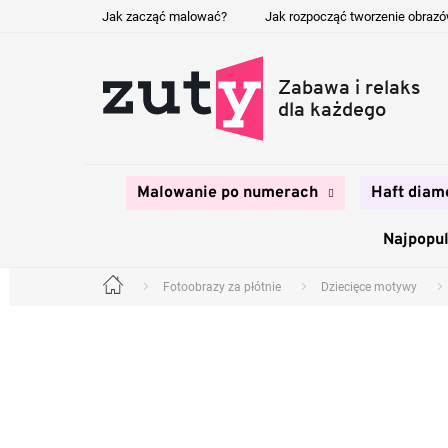
Przejść
Jak zacząć malować?
Jak rozpocząć tworzenie obraz
do
treści
Malowanie po numerach
Haft diam
Najpopul
Fotoobrazy za płótnie
Dziecięce motywy
Home