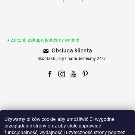
S
t
o
Zacznij zakupy, jesteśmy online!
p
Obsługa klienta
k
a
Skontaktuj się z nami Jesteśmy 24/7
Facebook
Instagram
YouTube
Pinterest
Dla klientów
Używamy plików cookie, aby umożliwić Ci wygodne
przeglądanie strony oraz aby stale poprawiać
funkcjonalność, wydajność i użyteczność strony poprzez