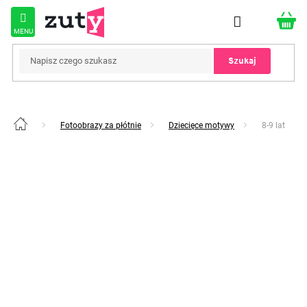
Przejść
do
treści
Szukaj
Fotoobrazy za płótnie
Dziecięce motywy
8-9 lat
Home