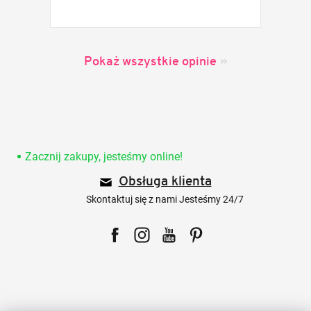
Pokaż wszystkie opinie
S
t
o
Zacznij zakupy, jesteśmy online!
p
Obsługa klienta
k
a
Skontaktuj się z nami Jesteśmy 24/7
Facebook
Instagram
YouTube
Pinterest