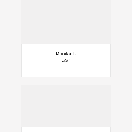
Monika L.
„OK“