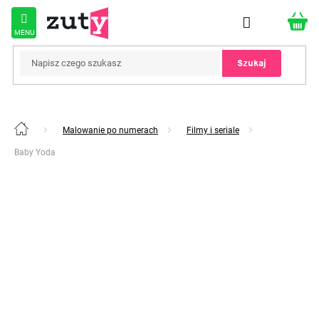
Przejść
do
treści
Szukaj
Malowanie po numerach
Filmy i seriale
Home
Baby Yoda