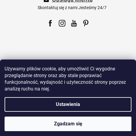
Obsługa klienta
k
a
Skontaktuj się z nami Jesteśmy 24/7
Facebook
Instagram
YouTube
Pinterest
Dla klientów
Używamy plików cookie, aby umożliwić Ci wygodne
przeglądanie strony oraz aby stale poprawiać
funkcjonalność, wydajność i użyteczność strony poprzez
Wszystko o zakupach
analizę ruchu na niej.
Ustawienia
Nasze produkty
Zgadzam się
O Sklepie