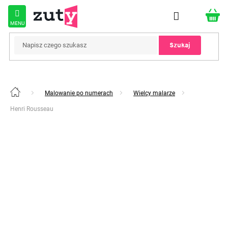
Przejść
do
treści
Szukaj
Malowanie po numerach
Wielcy malarze
Home
Henri Rousseau