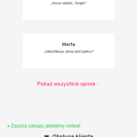
„Duża radość.. Dzięki“
Marta
„Satysfakcja, obraz jest piękny“
Pokaż wszystkie opinie
S
t
o
Zacznij zakupy, jesteśmy online!
p