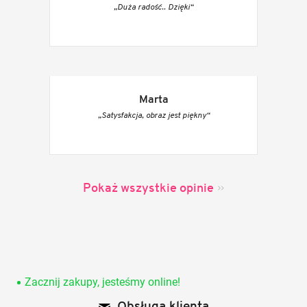
„Duża radość.. Dzięki“
Marta
„Satysfakcja, obraz jest piękny“
Pokaż wszystkie opinie
S
t
o
Zacznij zakupy, jesteśmy online!
p