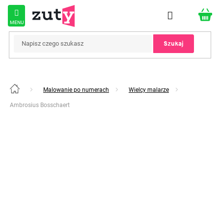
Przejść
do
treści
Szukaj
Malowanie po numerach
Wielcy malarze
Home
Ambrosius Bosschaert