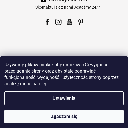
Obsługa klienta
k
a
Skontaktuj się z nami Jesteśmy 24/7
Facebook
Instagram
YouTube
Pinterest
Dla klientów
Używamy plików cookie, aby umożliwić Ci wygodne
przeglądanie strony oraz aby stale poprawiać
funkcjonalność, wydajność i użyteczność strony poprzez
Wszystko o zakupach
analizę ruchu na niej.
Ustawienia
Nasze produkty
Zgadzam się
O Sklepie