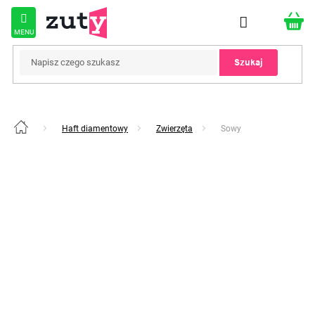
Przejść
do
treści
Szukaj
Haft diamentowy
Zwierzęta
Sowy
Home