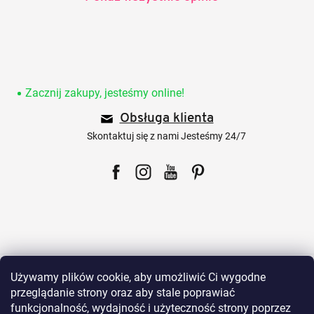
S
t
o
Zacznij zakupy, jesteśmy online!
p
Obsługa klienta
k
a
Skontaktuj się z nami Jesteśmy 24/7
Facebook
Instagram
YouTube
Pinterest
Dla klientów
Używamy plików cookie, aby umożliwić Ci wygodne
przeglądanie strony oraz aby stale poprawiać
funkcjonalność, wydajność i użyteczność strony poprzez