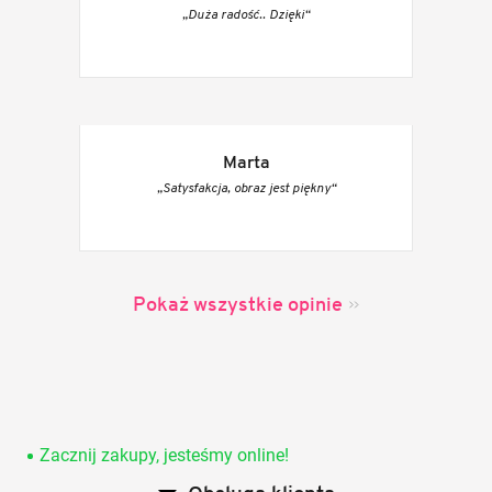
„Duża radość.. Dzięki“
Marta
„Satysfakcja, obraz jest piękny“
Pokaż wszystkie opinie
S
t
o
Zacznij zakupy, jesteśmy online!
p