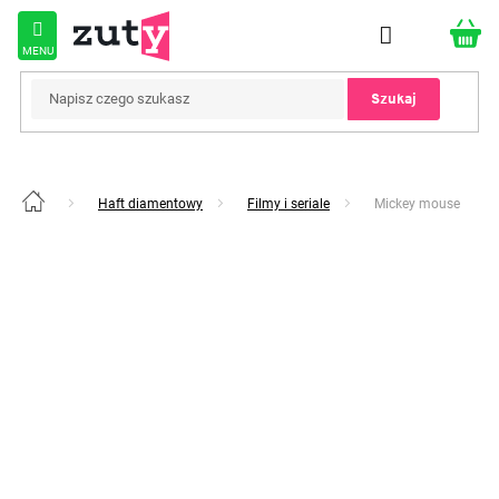
Przejść
do
treści
Szukaj
Haft diamentowy
Filmy i seriale
Mickey mouse
Home