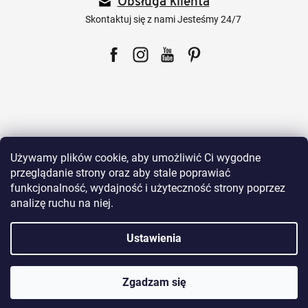
Obsługa klienta
k
a
Skontaktuj się z nami Jesteśmy 24/7
Facebook
Instagram
YouTube
Pinterest
Dla klientów
Używamy plików cookie, aby umożliwić Ci wygodne
przeglądanie strony oraz aby stale poprawiać
funkcjonalność, wydajność i użyteczność strony poprzez
Wszystko o zakupach
analizę ruchu na niej.
Ustawienia
Nasze produkty
Zgadzam się
O Sklepie