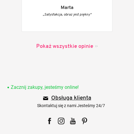
Marta
„Satysfakcja, obraz jest piękny“
Pokaż wszystkie opinie
S
t
o
Zacznij zakupy, jesteśmy online!
p
Obsługa klienta
k
a
Skontaktuj się z nami Jesteśmy 24/7
Facebook
Instagram
YouTube
Pinterest