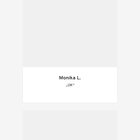
Monika L.
„OK“