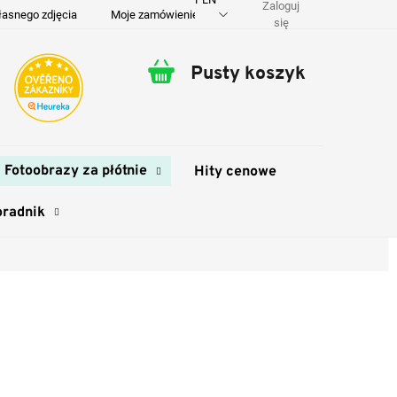
Zaloguj
łasnego zdjęcia
Moje zamówienie
O nas
Dostawa i płatność
się
Pusty koszyk
Koszyk
Fotoobrazy za płótnie
Hity cenowe
oradnik