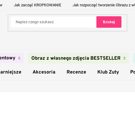
ów
Jak zacząć KROPKOWANIE
Jak rozpocząć tworzenie Obrazu z w
Szukaj
entowy
Obraz z własnego zdjęcia BESTSELLER
arniejsze
Akcesoria
Recenze
Klub Zuty
P