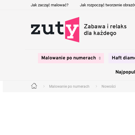
Przejść
Jak zacząć malować?
Jak rozpocząć tworzenie obraz
do
treści
Malowanie po numerach
Haft diam
Najpopul
Malowanie po numerach
Nowości
Home